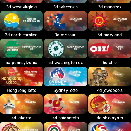
3d west virginia
3d wisconsin
3d monazos
3d north carolina
3d missouri
5d maryland
5d pennsylvania
5d washington dc
5d ohio
Hongkong lotto
Sydney lotto
4d jowopools
4d jakarta
4d saigontoto
4d shio ayam