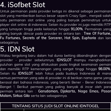
4. iSofbet Slot
Untuk permainan pada provider ketiga ini dikenal sebagai permainan
slot yang memberikan bonus besar seperti Crazy Spin , menjadi salah
satu permainan slot online yang paling banyak peminatnya untuk
player slot online di indonesia. Selain itu provider ini juga memiliki RTP
yang lumayan tinggi pada kelasnya hingga
91,00%
, Permainan yang
paling banyak diincar pada provider ini antara lain :
Tree Of Fortune
Fu Fortunes, Secrets of the Sorcerer, Hot Spin, Euphoria
dan lain
sebagainya.
5. IDN Slot
Walau tergolong baru dalam hal dunia betting dibandingkan dengan
provider - provider sebelumnya,
IDNSLOT
mampu menghadirka
puluhan game slot yang difokuskan pada tingkat keamanan pemain
dan memiliki RTP kemenangan yang sangat tinggi hingga
98.00%
,
Selain itu
IDNSLOT
lebih fokus pada budaya Indonesia di man
semua permainan yang ada di provider ini di berikan nama game yang
berasal dari bahasa indonesia, yang berarti Bener - Bener Indonesia
Banget !. Berikut permain yang paling banyak di incar oleh para
permain antara lain :
Garudaman, Djakarta, Naga Emas, Pasar
Malam, Sirkus Gila
serta lain sebagainnya.
TENTANG SITUS JUDI SLOT ONLINE IDNTOGEL