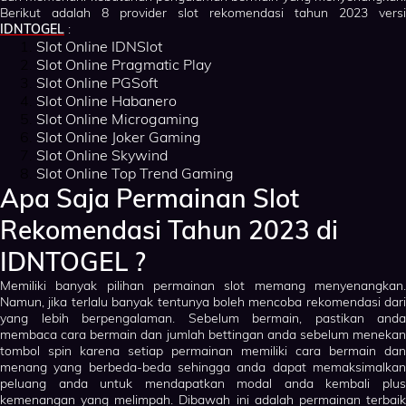
Berikut adalah 8 provider slot rekomendasi tahun 2023 versi
IDNTOGEL
:
Slot Online IDNSlot
Slot Online Pragmatic Play
Slot Online PGSoft
Slot Online Habanero
Slot Online Microgaming
Slot Online Joker Gaming
Slot Online Skywind
Slot Online Top Trend Gaming
Apa Saja Permainan Slot
Rekomendasi Tahun 2023 di
IDNTOGEL ?
Memiliki banyak pilihan permainan slot memang menyenangkan.
Namun, jika terlalu banyak tentunya boleh mencoba rekomendasi dari
yang lebih berpengalaman. Sebelum bermain, pastikan anda
membaca cara bermain dan jumlah bettingan anda sebelum menekan
tombol spin karena setiap permainan memiliki cara bermain dan
menang yang berbeda-beda sehingga anda dapat memaksimalkan
peluang anda untuk mendapatkan modal anda kembali plus
kemenangan yang melimpah. Dibawah ini adalah permainan terbaik