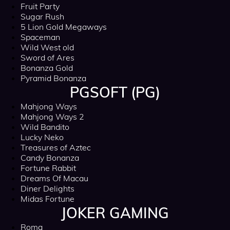
Fruit Party
Sugar Rush
5 Lion Gold Megaways
Spaceman
Wild West old
Sword of Ares
Bonanza Gold
Pyramid Bonanza
PGSOFT (PG)
Mahjong Ways
Mahjong Ways 2
Wild Bandito
Lucky Neko
Treasures of Aztec
Candy Bonanza
Fortune Rabbit
Dreams Of Macau
Diner Delights
Midas Fortune
JOKER GAMING
Roma