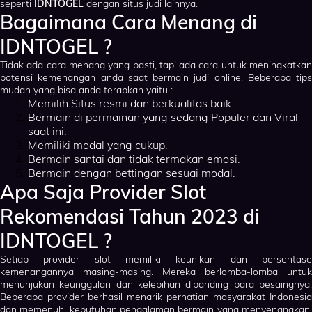
seperti
IDNTOGEL
dengan situs judi lainnya.
Bagaimana Cara Menang di
IDNTOGEL ?
Tidak ada cara menang yang pasti, tapi ada cara untuk meningkatkan
potensi kemenangan anda saat bermain judi online. Beberapa tips
mudah yang bisa anda terapkan yaitu :
Memilih Situs resmi dan berkualitas baik.
Bermain di permainan yang sedang Populer dan Viral
saat ini.
Memiliki modal yang cukup.
Bermain santai dan tidak termakan emosi.
Bermain dengan bettingan sesuai modal.
Apa Saja Provider Slot
Rekomendasi Tahun 2023 di
IDNTOGEL ?
Setiap provider slot memiliki keunikan dan persentase
kemenangannya masing-masing. Mereka berlomba-lomba untuk
menunjukan keunggulan dan kelebihan dibanding para pesaingnya.
Beberapa provider berhasil menarik perhatian masyarakat Indonesia
dan memenuhi kebutuhan pengalaman bermain yang menyenangkan.