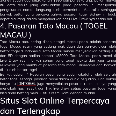
Sidney sudah ada sejak tahun 1990 sampai sekarang, bukan hanya
itu data result yang dikeluarkan pada pasaran ini merupakan
pengeluaran nomor langsung oleh pemerintah Australia sehingga
banyak bettor yang percaya bahwa pasaran togel Sidney ini tidak
dapat dicurangi dalam mengeluarkan hasil Live Draw nya setiap hari .
4. Pasaran Toto Macau ( TOGEL
MACAU )
Toto Macau atau sering disebut togel macau pools adalah pasaran
togel Macau resmi yang sedang naik daun dan banyak dicari oleh
bettor togel di Indonesia. Toto Macau sendiri menyediakan betting 4D
dan 5D dengan hadiah sampai x88000. Toto Macau pools memiliki
Live Draw resmi 5 kali sehari yang tepat waktu dan jujur tanpa
rekayasa yang membuat pasaran toto macau dipercaya dan banyak
dilirik oleh bettor togel.
Berikut adalah 4 Pasaran besar yang sudah diketahui oleh seluruh
betor togel sebagai pasaran resmi dalam dunia perjudian, Dan bukan
hanya itu
IDNTOGEL
juga menyediakan pasaran resmi lainnya yang
mengikuti hasil result dari link live draw setiap pasaran togel yang
bisa anda betting melalui situs resmi kami dengan mudah.
Situs Slot Online Terpercaya
dan Terlengkap