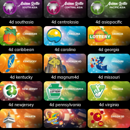
4d southasia
4d centralasia
4d asiapacific
4d caribbean
4d carolina
4d georgia
4d kentucky
4d magnum4d
4d missouri
4d newjersey
4d pennsylvania
4d virginia