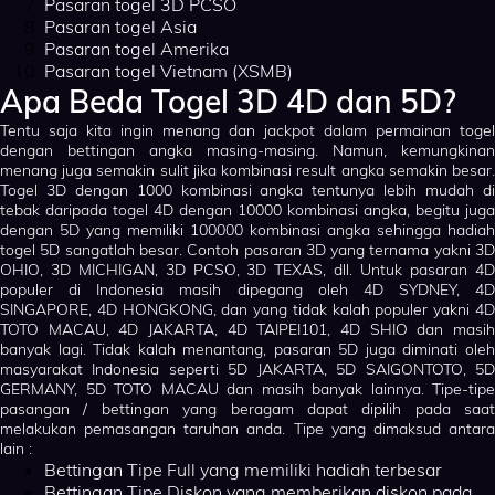
Pasaran togel 3D PCSO
Pasaran togel Asia
Pasaran togel Amerika
Pasaran togel Vietnam (XSMB)
Apa Beda Togel 3D 4D dan 5D?
Tentu saja kita ingin menang dan jackpot dalam permainan togel
dengan bettingan angka masing-masing. Namun, kemungkinan
menang juga semakin sulit jika kombinasi result angka semakin besar.
Togel 3D dengan 1000 kombinasi angka tentunya lebih mudah di
tebak daripada togel 4D dengan 10000 kombinasi angka, begitu juga
dengan 5D yang memiliki 100000 kombinasi angka sehingga hadiah
togel 5D sangatlah besar. Contoh pasaran 3D yang ternama yakni 3D
OHIO, 3D MICHIGAN, 3D PCSO, 3D TEXAS, dll. Untuk pasaran 4D
populer di Indonesia masih dipegang oleh 4D SYDNEY, 4D
SINGAPORE, 4D HONGKONG, dan yang tidak kalah populer yakni 4D
TOTO MACAU, 4D JAKARTA, 4D TAIPEI101, 4D SHIO dan masih
banyak lagi. Tidak kalah menantang, pasaran 5D juga diminati oleh
masyarakat Indonesia seperti 5D JAKARTA, 5D SAIGONTOTO, 5D
GERMANY, 5D TOTO MACAU dan masih banyak lainnya. Tipe-tipe
pasangan / bettingan yang beragam dapat dipilih pada saat
melakukan pemasangan taruhan anda. Tipe yang dimaksud antara
lain :
Bettingan Tipe Full yang memiliki hadiah terbesar
Bettingan Tipe Diskon yang memberikan diskon pada