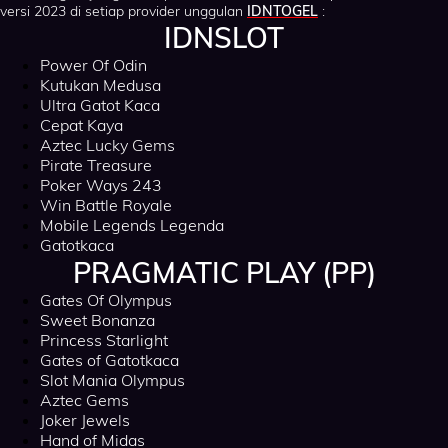
versi 2023 di setiap provider unggulan
IDNTOGEL
:
IDNSLOT
Power Of Odin
Kutukan Medusa
Ultra Gatot Kaca
Cepat Kaya
Aztec Lucky Gems
Pirate Treasure
Poker Ways 243
Win Battle Royale
Mobile Legends Legenda
Gatotkaca
PRAGMATIC PLAY (PP)
Gates Of Olympus
Sweet Bonanza
Princess Starlight
Gates of Gatotkaca
Slot Mania Olympus
Aztec Gems
Joker Jewels
Hand of Midas