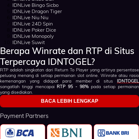
IDNLive Bingo Sicbo
IDNLive Dragon Tiger
IDNLive Niu Niu
IDNLive 24D Spin
IDNLive Poker Dice
IDNLive Monopoly
IDNLive Suwit
Berapa Winrate dan RTP di Situs
Terpercaya IDNTOGEL?
RTP adalah singkatan dari Return To Player yang artinya persentase
peluang menang di setiap permainan slot online. Winrate atau rasio
kemenangan yang didapat para member di situs
IDNTOGEL
sangatlah tinggi mencapai
RTP 95 - 98%
pada setiap permaina
yang disediakan.
BACA LEBIH LENGKAP
Payment Partners